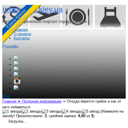
infoportal.kiev.ua
Информационный портал города Киева
Главная
О проекте
Контакты
Русский
▼
RSS
Главная
⏩ Полезная информация
⇒
Откуда берется грибок и как от
него избавиться
(
Нажмите на
звезду! Проголосовали:
3
, средняя оценка:
4,00
из
5
)
Загрузка...