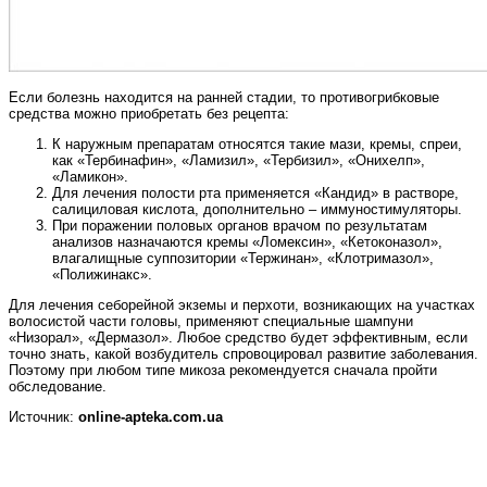
Если болезнь находится на ранней стадии, то противогрибковые
средства можно приобретать без рецепта:
К наружным препаратам относятся такие мази, кремы, спреи,
как «Тербинафин», «Ламизил», «Тербизил», «Онихелп»,
«Ламикон».
Для лечения полости рта применяется «Кандид» в растворе,
салициловая кислота, дополнительно – иммуностимуляторы.
При поражении половых органов врачом по результатам
анализов назначаются кремы «Ломексин», «Кетоконазол»,
влагалищные суппозитории «Тержинан», «Клотримазол»,
«Полижинакс».
Для лечения себорейной экземы и перхоти, возникающих на участках
волосистой части головы, применяют специальные шампуни
«Низорал», «Дермазол». Любое средство будет эффективным, если
точно знать, какой возбудитель спровоцировал развитие заболевания.
Поэтому при любом типе микоза рекомендуется сначала пройти
обследование.
Источник:
online-apteka.com.ua