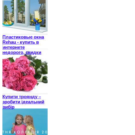
Пластиковые окна
Rehau - купить в
интернете
недорого, скидки
Купити троянду –
зробити ідеальний
вибір