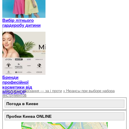
Вибір літнього
гардеробу дитини
Бренди
професійної
косметики від
«
Чоловіче обрізання — за і проти
»
Нюансы при выборе набора
MISOSHOP
инструментов
Погода в Киеве
Пробки Киева ONLINE