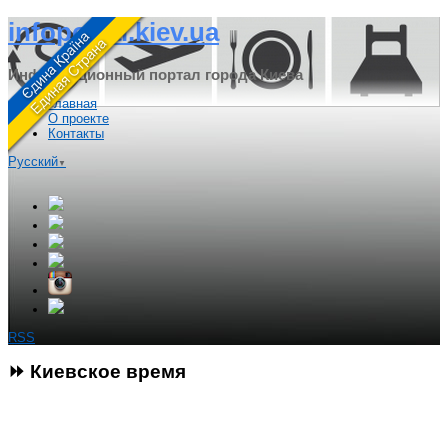
infoportal.kiev.ua
Информационный портал города Киева
Главная
О проекте
Контакты
Русский
▼
RSS
⏩ Киевское время