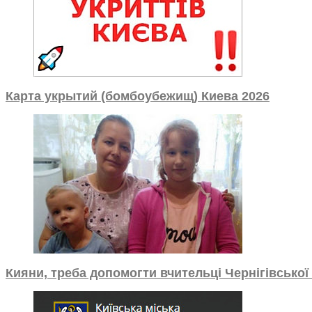
Карта укрытий (бомбоубежищ) Киева 2026
Кияни, треба допомогти вчительці Чернігівської