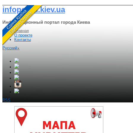
infoportal.kiev.ua
Информационный портал города Киева
Главная
О проекте
Контакты
Русский
▼
RSS