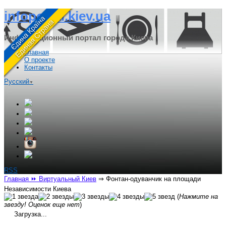
infoportal.kiev.ua
Информационный портал города Киева
Главная
О проекте
Контакты
Русский
▼
RSS
Главная
⏩ Виртуальный Киев
⇒
Фонтан-одуванчик на площади
Независимости Киева
(
Нажмите на
звезду! Оценок еще нет
)
Загрузка...