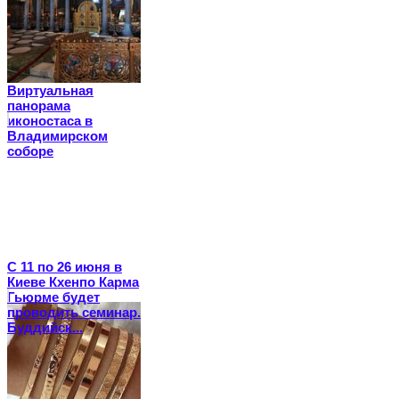
Виртуальная
панорама
иконостаса в
Владимирском
соборе
С 11 по 26 июня в
Киеве Кхенпо Карма
Гьюрме будет
проводить семинар.
Буддийск...