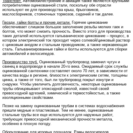
Транспорт.
Автомобилестроение и авиация также являются крупными
потребителями оцинкованной стали, поскольку обе отрасли
используют ее для производства крыш, брызговиков,
маслосборников, стояночных тормозов, сидений и так далее.
Гвозди, гайки болты и прочие детали.
Горячее цинкование
обеспечивает слишком большое заполнение резьбы мелких гаек и
болтов, что может снизить прочность. Вместо этого для производства
таких деталей используется гальваническое цинкование – процесс, в
котором электрический ток проходит через солевой/цинковый раствор
с цинковым анодом и стальным проводником, а также нержавеющая
сталь. Гальванизированные гайки и болты используются для сборки
автомобилей и велосипедов.
Производство труб.
Оцинкованный трубопровод заменил чугун и
свинец в водопроводе в начале 20-го века. Ожидаемый срок службы
оцинкованной сантехники составляет около 70 лет, в зависимости от
качества воды в регионе, близости к электрическим сетям, толщины
цинка, а также от того, был ли трубопровод покрыт изнутри и
снаружи. Чтобы увеличить долговечность, некоторые оцинкованные
трубы облицовывают эпоксидной смолой, известной своей
превосходной адгезией, химической и термостойкостью, а также
изоляционными свойствами.
Позже на замену оцинкованным трубам в системах водоснабжения
пришли медные и пластиковые. Тем не менее, оцинкованные
стальные трубы все еще используются для наружных работ,
требующих превосходной механической прочности металла,
особенно в плохую погоду.
Оборудование для игровых площадок.
Рамы велосипедов,