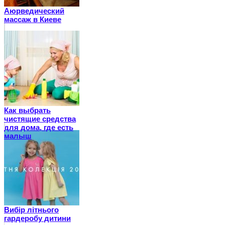
Аюрведический
массаж в Киеве
Как выбрать
чистящие средства
для дома, где есть
малыш
Вибір літнього
гардеробу дитини