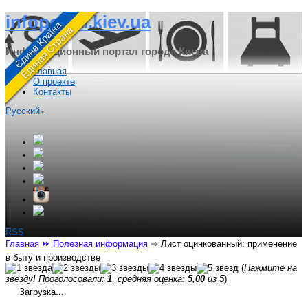
infoportal.kiev.ua
Информационный портал города Киева
Главная
О проекте
Контакты
Русский
▼
RSS
Главная
⏩ Полезная информация
⇒
Лист оцинкованный: применение
в быту и производстве
(
Нажмите на
звезду! Проголосовали:
1
, средняя оценка:
5,00
из
5
)
Загрузка...