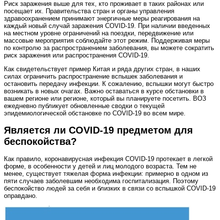
Риск заражения выше для тех, кто проживает в таких районах или
посещает их. Правительства стран и органы управления
здравоохранением принимают энергичные меры реагирования на
каждый новый случай заражения COVID‑19. При наличии введенных
на местном уровне ограничений на поездки, передвижение или
массовые мероприятия соблюдайте этот режим. Поддерживая меры
по контролю за распространением заболевания, вы можете сократить
риск заражения или распространения COVID‑19.
Как свидетельствует пример Китая и ряда других стран, в наших
силах ограничить распространение вспышек заболевания и
остановить передачу инфекции. К сожалению, вспышки могут быстро
возникать в новых очагах. Важно оставаться в курсе обстановки в
вашем регионе или регионе, который вы планируете посетить. ВОЗ
ежедневно публикует обновленные сводки о текущей
эпидемиологической обстановке по COVID‑19 во всем мире.
Является ли COVID‑19 предметом для
беспокойства?
Как правило, коронавирусная инфекция COVID‑19 протекает в легкой
форме, в особенности у детей и лиц молодого возраста. Тем не
менее, существует тяжелая форма инфекции: примерно в одном из
пяти случаев заболевшим необходима госпитализация. Поэтому
беспокойство людей за себя и близких в связи со вспышкой COVID‑19
оправдано.