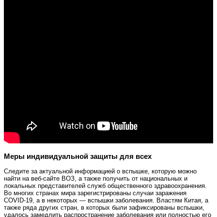
Меры индивидуальной защиты для всех
Следите за актуальной информацией о вспышке, которую можно
найти на веб‑сайте ВОЗ, а также получить от национальных и
локальных представителей служб общественного здравоохранения.
Во многих странах мира зарегистрированы случаи заражения
COVID‑19, а в некоторых — вспышки заболевания. Властям Китая, а
также ряда других стран, в которых были зафиксированы вспышки,
удалось замедлить распространение заболевания или полностью его