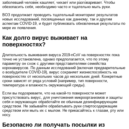
заболевший человек кашляет, чихает или разговаривает. Чтобы
обезопасить себя, необходимо часто и тщательно мыть руки.
ВОЗ продолжает проводить тщательный мониторинг результатов
новых исследований, посвященных как данному, так и другим
аспектам COVID‑19, и будет публиковать обновленные результаты по
мере их появления.
Как долго вирус выживает на
поверхностях?
Длительность выживания вируса 2019‑nCoV на поверхностях пока
точно не установлена, однако предполагается, что по этому
параметру он схож с другими представителями семейства
коронавирусов. По данным исследований (включая предварительные
о возбудителе COVID-19), вирус сохраняет жизнеспособность на
поверхностях от нескольких часов до нескольких дней. Конкретные
сроки зависят от ряда условий (например, тип поверхности,
температура и влажность окружающей среды).
Если вы подозреваете, что на какой-то поверхности может
присутствовать вирус, для уничтожения микроорганизмов и защиты
себя и окружающих обработайте ее обычным дезинфицирующим
средством. Не забывайте обрабатывать руки спиртосодержащим
средством или мыть их с мылом. Не прикасайтесь к глазам, рту или
носу.
Безопасно ли получать посылки из