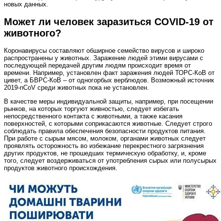
новых данных.
Может ли человек заразиться COVID-19 от
животного?
Коронавирусы составляют обширное семейство вирусов и широко
распространены у животных. Заражение людей этими вирусами с
последующей передачей другим людям происходит время от
времени. Например, установлен факт заражения людей ТОРС‑КоВ от
цивет, а БВРС‑КоВ – от одногорбых верблюдов. Возможный источник
2019‑nCoV среди животных пока не установлен.
В качестве меры индивидуальной защиты, например, при посещении
рынков, на которых торгуют живностью, следует избегать
непосредственного контакта с животными, а также касания
поверхностей, с которыми соприкасаются животные. Следует строго
соблюдать правила обеспечения безопасности продуктов питания.
При работе с сырым мясом, молоком, органами животных следует
проявлять осторожность во избежание перекрестного загрязнения
других продуктов, не прошедших термическую обработку, и, кроме
того, следует воздерживаться от употребления сырых или полусырых
продуктов животного происхождения.