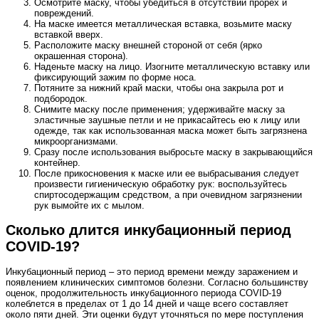
Осмотрите маску, чтобы убедиться в отсутствии прорех и
повреждений.
На маске имеется металлическая вставка, возьмите маску
вставкой вверх.
Расположите маску внешней стороной от себя (ярко
окрашенная сторона).
Наденьте маску на лицо. Изогните металлическую вставку или
фиксирующий зажим по форме носа.
Потяните за нижний край маски, чтобы она закрыла рот и
подбородок.
Снимите маску после применения; удерживайте маску за
эластичные заушные петли и не прикасайтесь ею к лицу или
одежде, так как использованная маска может быть загрязнена
микроорганизмами.
Сразу после использования выбросьте маску в закрывающийся
контейнер.
После прикосновения к маске или ее выбрасывания следует
произвести гигиеническую обработку рук: воспользуйтесь
спиртосодержащим средством, а при очевидном загрязнении
рук вымойте их с мылом.
Сколько длится инкубационный период
COVID‑19?
Инкубационный период – это период времени между заражением и
появлением клинических симптомов болезни. Согласно большинству
оценок, продолжительность инкубационного периода COVID‑19
колеблется в пределах от 1 до 14 дней и чаще всего составляет
около пяти дней. Эти оценки будут уточняться по мере поступления