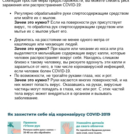
Соблюдая простые меры предосторожности, вы можете снизить риск
заражения или распространения COVID‑19:
Регулярно обрабатывайте руки спиртосодержащим средством
или мойте их с мылом.
Зачем это нужно?
Если на поверхности рук присутствует
вирус, то обработка рук спиртосодержащим средством или
мытье их с мылом убьет его.
Держитесь на расстоянии не менее одного метра от
кашляющих или чихающих людей.
Зачем это нужно?
При кашле или чихании из носа или рта
выделяются мельчайшие содержащие вирус капли, которые
человек распространяет вокруг себя. Находясь слишком
близко к такому человеку, вы рискуете вдохнуть эти капли и
заразиться от него, в том числе коронавирусной инфекцией,
если человек болен COVID-19.
По возможности, не трогайте руками глаза, нос и рот.
Зачем это нужно?
Руки касаются многих поверхностей, и на
них может попасть вирус. Оказавшись на руках, вирусные
частицы могут попадать в глаза, нос или рот. С этих частей
тела вирус может внедряться в организм и вызывать
заболевание.