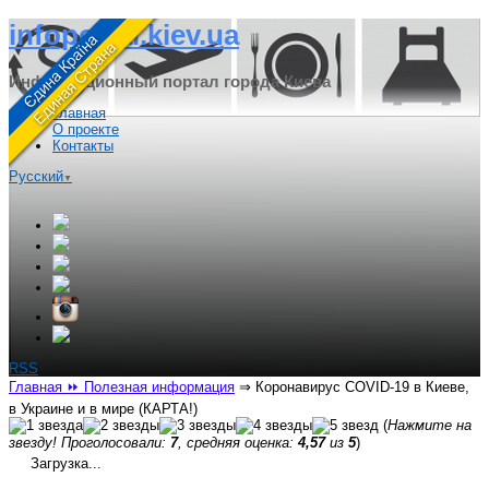
infoportal.kiev.ua
Информационный портал города Киева
Главная
О проекте
Контакты
Русский
▼
RSS
Главная
⏩ Полезная информация
⇒
Коронавирус COVID-19 в Киеве,
в Украине и в мире (КАРТА!)
(
Нажмите на
звезду! Проголосовали:
7
, средняя оценка:
4,57
из
5
)
Загрузка...