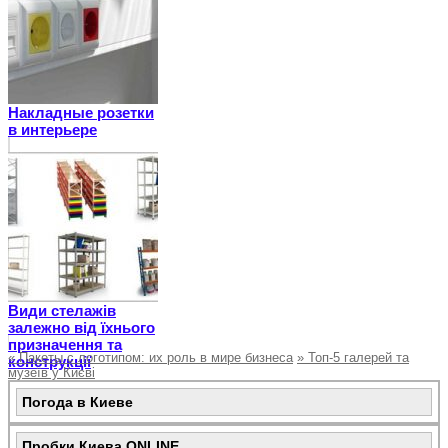
Накладные розетки
в интерьере
Види стелажів
залежно від їхнього
призначення та
«
Пакеты с логотипом: их роль в мире бизнеса
»
Топ-5 галерей та
конструкції
музеїв у Києві
Погода в Киеве
Пробки Киева ONLINE