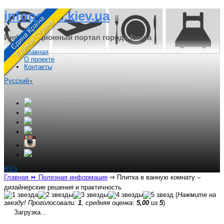
infoportal.kiev.ua
Информационный портал города Киева
Главная
О проекте
Контакты
Русский
▼
RSS
Главная
⏩ Полезная информация
⇒
Плитка в ванную комнату –
дизайнерские решения и практичность
(
Нажмите на
звезду! Проголосовали:
1
, средняя оценка:
5,00
из
5
)
Загрузка...