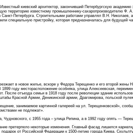
. Известный киевский архитектор, закончивший Петербургскую академию 
щую территорию известному промышленнику-сахаропроизводителю Ф. А. 
из Санкт-Петербурга. Строительными работами управлял В.Н. Николае
или специальную пристройку, которая предназначалась для будущей час
реезжает в новое жилье, вскоре у Федора Терещенко и его второй жены 
 1899 году месторасположение особняка, улица Алексеевская, переиме
т. После отъезда семьи в 1918 году после революции здание использо
штабы Красной Армии, Деникинской армии, Драгомирова, польской пулем
ещение, занимаемое картинной галереей на ул. Терещенковской», сообщ
домствами не подлежат».
а, Чудновского, с 1955 года – улица Репина, а в 1992 году опять — Тере
дание претерпело некоторые изменения. Главный фасад лишился кариатид
 подарок от Российской Федерации к 1500-летию города Киева. Скульпт