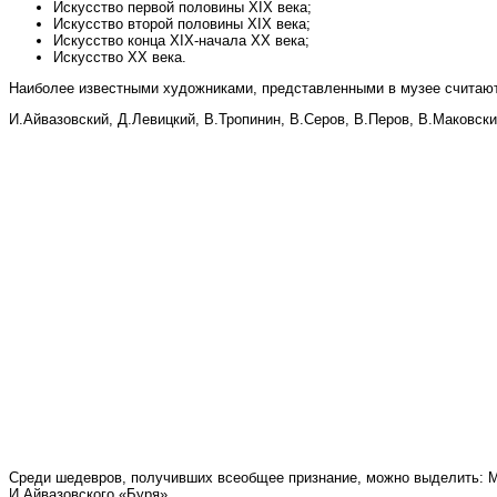
Искусство первой половины XIX века;
Искусство второй половины XIX века;
Искусство конца XIX-начала XX века;
Искусство XX века.
Наиболее известными художниками, представленными в музее считаю
И.Айвазовский, Д.Левицкий, В.Тропинин, В.Серов, В.Перов, В.Маковск
Среди шедевров, получивших всеобщее признание, можно выделить: М
И.Айвазовского «Буря».