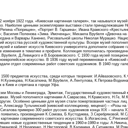
2 ноября 1922 года. «Киевская картинная галерея», так назывался музе
ко. Наиболее ценными экземплярами выставки стали принадлежавшие Н
 Репина «Поприщин», «Портрет В. Гаршина»; Ивана Крамского «Крестьян
; Василия Поленова «Зима. Имоченцы»; Михаила Врубеля «Девочка на ф
 Богдана и Варвары Ханенко, Рисовальной школы Николая Мурашко. Наци
ний искусства русской художественной культуры. Вскоре музей пополни
музей и кабинет искусств Киевского университета дополнили собрание г
 изменения в тематике и профиле. Коллекция пополнилась произведени
М.Врубеля, Д.Левицкого и В.Боровиковского. С 1930 года музей позицион
дноевропейское искусство. В 1936 году музей переименован в «Киевский 
создали отдел современных работ советских художников. В 1940 году га
1500 предметов искусства, среди которых творения: И.Айвазовского, К
, Н.Кузнецова, Н.Касаткина, М.Врубеля, А.Лентулова, К.Петрова-Водкин
 в Киев и спрятана в городе Уфа.
узеи Москвы и Ленинграда, Эрмитаж, Государственный художественный 
авках. Музей пополнился картинами А.Саврасова, Н.Крамского, Н.Ге, М.
других. Особенно ценными для музея стали пожертвования частных лиц 
 Александр Тульчинский (киевский коллекционер, меценат) – «Розы на 
Сигалова примерно 300 работ русских художников конца ХIХ – начала 
е появились произведения К.Сомова, Б.Кустодиева, З.Серебряковой, М.С
 картинами современного советского искусства: Б.Иогансона, С.Рянгино
вших новые художественные тенденции в 1960-е-1980-е годы: А.Никича,
омановой, Н.Назаренко, Н.Нестеровой, В.Калинина, А.Ситникова, М.Ром