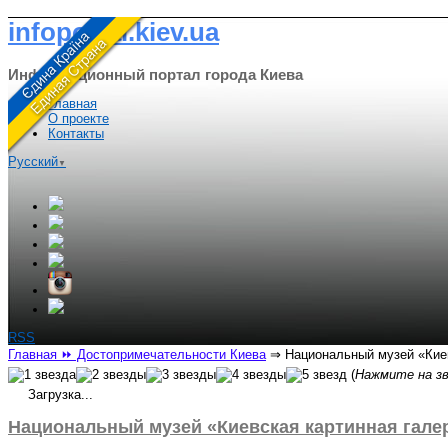
infoportal.kiev.ua
Информационный портал города Киева
Главная
О проекте
Контакты
Русский
▼
RSS
Главная
⏩ Достопримечательности Киева
⇒
Национальный музей «Киев
(
Нажмите на зв
Загрузка...
Национальный музей «Киевская картинная галер