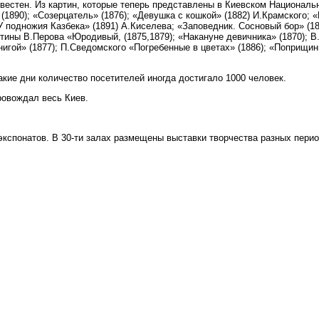
вестен. Из картин, которые теперь представлены в Киевском Националь
1890); «Созерцатель» (1876); «Девушка с кошкой» (1882) И.Крамского; 
У подножия Казбека» (1891) А.Киселева; «Заповедник. Сосновый бор» (18
ртины В.Перова «Юродивый, (1875,1879); «Накануне девичника» (1870); В
игой» (1877); П.Сведомского «Погребенные в цветах» (1886); «Поприщин»
акие дни количество посетителей иногда достигало 1000 человек.
ровождал весь Киев.
экспонатов. В 30-ти залах размещены выставки творчества разных перио