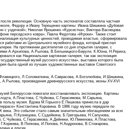
й после революции. Основную часть экспонатов составляла частная
иколе, Федору и Ивану Терещенко картины: Ивана Шишкина «Дубовая
ин с уздечкой»; Николая Ярошенко «Курсистка»; Виктора Васнецова
оне персидского ковра»; Павла Федотова «Игроки». Также стоит
онализация культурных ценностей, проводимая властью, сформировала
лся работами из Центрального музейного фонда, который прислал
алереи. На протяжении десятилетия со дня открытия галереи, с
ями А.Архипова, А.Рылова, В.Бялыницкого-Бирули, К.Юона, Н.Рериха,
ировался как Национальная картинная галерея, так как экспозиция
государственный музей русского искусства», выставка которого была
лерея была одной из лучших художественных выставок Советского
.Флавицкого, Л.Соломаткина, А.Саврасова, А.Боголюбова, И.Шишкина,
а, А.Рылова, произведения древнерусского искусства, иконы ХV-ХVI
музей Белоруссии помогали восстанавливать экспозицию. Картины
Клодта, А.Пластова, С.Чуйкова, С.Герасимова, М.Сарьяна,
в пользу музея. Вдова М.Горького Е.Пешкова принесла в дар
террасе» Константина Коровина. В 1986 году музею передали по
ХХ века. Это событие стало самым значительным обогащением за всю
арьяна, П.Кузнецова, С.Судейкина, Б.Григорьева, Н.Сапунова,
й, С.Чуйкова, С.Герасимова, А.Дейнеки, Ю.Пименова, А.Пластова,
 Г.Коржева, В.Попкова, И.Попова, Н.Андронова, В.Стожарова,
адина и других.