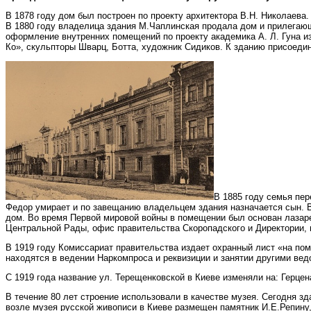
В 1878 году дом был построен по проекту архитектора В.Н. Николаева
В 1880 году владелица здания М.Чаплинская продала дом и прилегаю
оформление внутренних помещений по проекту академика А. Л. Гуна 
Ко», скульпторы Шварц, Ботта, художник Сидиков. К зданию присоедин
В 1885 году семья пе
Федор умирает и по завещанию владельцем здания назначается сын. В
дом. Во время Первой мировой войны в помещении был основан лазаре
Центральной Рады, офис правительства Скоропадского и Директории, 
В 1919 году Комиссариат правительства издает охранный лист «на пом
находятся в ведении Наркомпроса и реквизиции и занятии другими ве
С 1919 года название ул. Терещенковской в Киеве изменяли на: Герцен
В течение 80 лет строение использовали в качестве музея. Сегодня з
возле
музея русской живописи в Киеве
размещен памятник И.Е.Репину,