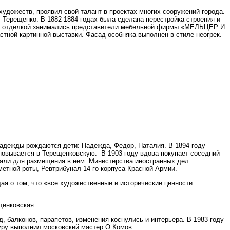
художеств, проявил свой талант в проектах многих сооружений города.
Терещенко. В 1882-1884 годах была сделана перестройка строения и
в, а отделкой занимались представители мебельной фирмы «МЕЛЬЦЕР И
тной картинной выставки. Фасад особняка выполнен в стиле неогрек.
Надежды рождаются дети: Надежда, Федор, Наталия. В 1894 году
новывается в Терещенковскую. В 1903 году вдова покупает соседний
вали для размещения в нем: Министерства иностранных дел
етной роты, Ревтрибунал 14-го корпуса Красной Армии.
ая о том, что «все художественные и исторические ценности
щенковская.
, балконов, парапетов, изменения коснулись и интерьера. В 1983 году
уру выполнил московский мастер О.Комов.