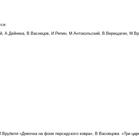
тся:
ий, А.Дейнека, В.Васнецов, И.Репин, М.Антокольский, В.Верещагин, М.Вр
.Врубеля «Девочка на фоне персидского ковра», В.Васнецова «Три цар