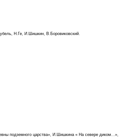
убель, Н.Ге, И.Шишкин, В.Боровиковский.
евны подземного царства», И.Шишкина « На севере диком…»,