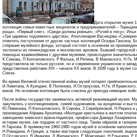
Дата открытия музея 1
коллекция семьи известных меценатов и предпринимателей – Терещен
роща», «Первый снег», «Среди долины ровныя», «Ручей в лесу»; Ильи
«Три царевны подземного царства»; Аполлинария Васнецова «Сумерки»
отметить поступления от других частных коллекций Оскара Гансена,
собрание музейного фонда, который состоял в основном из произведе
экспонаты из ленинградских и московских архивов. Бывший городской 
помощью взаимообмена с другими музеями, происходили значительные
К.Сомова, П.Кончаловского, Р.Фалька, И.Репина, В.Маковского, Н.Ге, 
представляла не только русское, но и современное украинское и запа
представлена работами XIII – начала XX веков. В 1939 году в музее 
Союза.
Во время Великой отечественной войны музей потерял приблизительно 
И.Левитана, А.Куинджи, В.Поленова, И.Остроухова, Н.Ге, И.Крамского
веков. Но основная коллекция была спасена до прихода немецких войск
После войны государство занималось активной реанимацией музея. М
закупались у коллекционеров, семей художников, на аукционах и выст
Ю.Пименова, П.Кончаловского, В.Серова, З.Серебряковой, Н.Рериха и 
произведение Абрама Архипова «Молодая крестьянка в желтом платке»,
завещанию киевского врача-педиатра, профессора Давида Лазаревича 
историю музея, как подарок от частного лица. Таким образом в галере
Н.Тархова. В промежутке 1960-1980 годов музей в основном наполняли
Н.Ромадина, А.Грицая, а также мастеров следующих поколений, вырази
П.Оссовского, В.Иванова, Д.Жилинского, Е.Моисеенко, Н.Ерышева, Е.Р