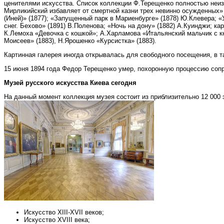
ценителями искусства. Список коллекции Ф.Терещенко полностью неиз
Мирликийский избавляет от смертной казни трех невинно осужденных» (
(Иней)» (1877); «Запущенный парк в Мариенбурге» (1878) Ю.Клевера; «
снег. Бехово» (1891) В.Поленова; «Ночь на дону» (1882) А.Куинджи; ка
К.Лемоха «Девочка с кошкой»; А.Харламова «Итальянский мальчик с кн
Моисеев» (1883), Н.Ярошенко «Курсистка» (1883).
Картинная галерея иногда открывалась для свободного посещения, в т
15 июня 1894 года Федор Терещенко умер, похоронную процессию соп
Музей русского искусства Киева сегодня
На данный момент коллекция музея состоит из приблизительно 12 000 
Искусство XIII-XVII веков;
Искусство XVIII века;