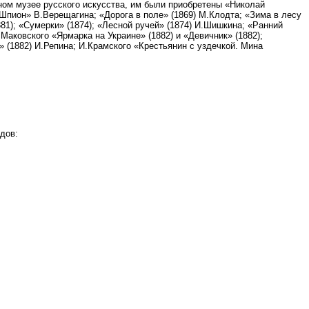
ном музее русского искусства, им были приобретены «Николай
«Шпион» В.Верещагина; «Дорога в поле» (1869) М.Клодта; «Зима в лесу
81); «Сумерки» (1874); «Лесной ручей» (1874) И.Шишкина; «Ранний
.Маковского «Ярмарка на Украине» (1882) и «Девичник» (1882);
 (1882) И.Репина; И.Крамского «Крестьянин с уздечкой. Мина
дов: