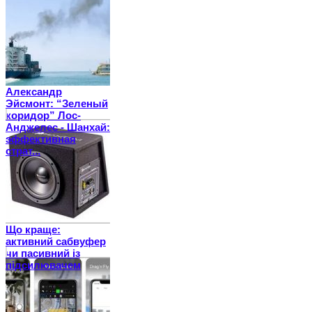
Александр
Эйсмонт: “Зеленый
коридор” Лос-
Анджелес - Шанхай:
эффективная
страт...
Що краще:
активний сабвуфер
чи пасивний із
підсилювачем