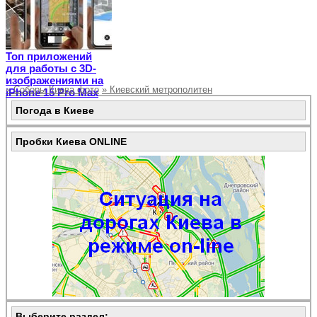
Топ приложений
для работы с 3D-
изображениями на
«
Соборы Киева фото
»
Киевский метрополитен
iPhone 15 Pro Max
Погода в Киеве
Пробки Киева ONLINE
Выберите раздел: