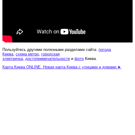
Пользуйтесь другими полезными разделами сайта:
погода
Киева
,
схема метро
,
городская
электричка
,
достопримечательности
и
фото
Киева.
Карта Киева ONLINE. Новая карта Киева с улицами и домами ►