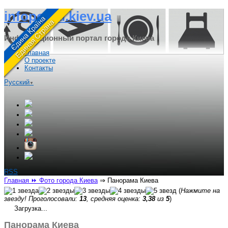
infoportal.kiev.ua
Информационный портал города Киева
Главная
О проекте
Контакты
Русский
▼
RSS
Главная
⏩ Фото города Киева
⇒
Панорама Киева
(
Нажмите на
звезду! Проголосовали:
13
, средняя оценка:
3,38
из
5
)
Загрузка...
Панорама Киева