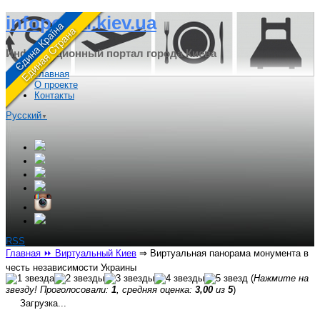
infoportal.kiev.ua
Информационный портал города Киева
Главная
О проекте
Контакты
Русский
▼
RSS
Главная
⏩ Виртуальный Киев
⇒
Виртуальная панорама монумента в
честь независимости Украины
(
Нажмите на
звезду! Проголосовали:
1
, средняя оценка:
3,00
из
5
)
Загрузка...