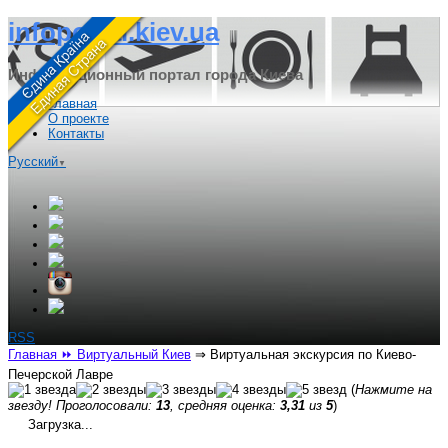
infoportal.kiev.ua
Информационный портал города Киева
Главная
О проекте
Контакты
Русский
▼
RSS
Главная
⏩ Виртуальный Киев
⇒
Виртуальная экскурсия по Киево-
Печерской Лавре
(
Нажмите на
звезду! Проголосовали:
13
, средняя оценка:
3,31
из
5
)
Загрузка...