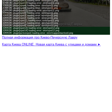
Полная информация про Киево-Печерскую Лавру
Карта Киева ONLINE. Новая карта Киева с улицами и домами ►