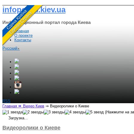
infoportal.kiev.ua
Информационный портал города Киева
Главная
О проекте
Контакты
Русский
▼
RSS
Главная
⏩ Видео Киев
⇒
Видеоролики о Киеве
(
Нажмите на зв
Загрузка...
Видеоролики о Киеве