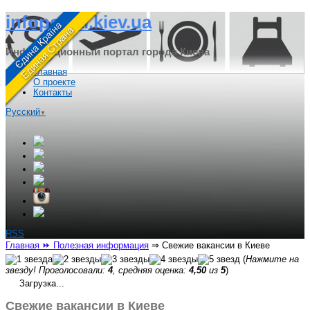
infoportal.kiev.ua
Информационный портал города Киева
Главная
О проекте
Контакты
Русский
▼
RSS
Главная
⏩ Полезная информация
⇒
Свежие вакансии в Киеве
(
Нажмите на
звезду! Проголосовали:
4
, средняя оценка:
4,50
из
5
)
Загрузка...
Свежие вакансии в Киеве