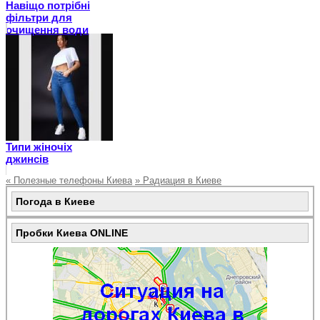
Навіщо потрібні
фільтри для
очищення води
Типи жіночіх
джинсів
«
Полезные телефоны Киева
»
Радиация в Киеве
Погода в Киеве
Пробки Киева ONLINE