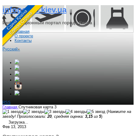
infoportal.kiev.ua
Информационный портал города Киева
Главная
О проекте
Контакты
Русский
▼
RSS
Главная
Спутниковая карта 3
(
Нажмите на
звезду! Проголосовали:
20
, средняя оценка:
3,15
из
5
)
Загрузка...
Фев 13, 2013