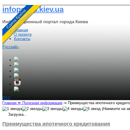
infoportal.kiev.ua
Информационный портал города Киева
Главная
О проекте
Контакты
Русский
▼
RSS
Главная
⏩ Полезная информация
⇒
Преимущества ипотечного кредит
(
Нажмите на зв
Загрузка...
Преимущества ипотечного кредитования