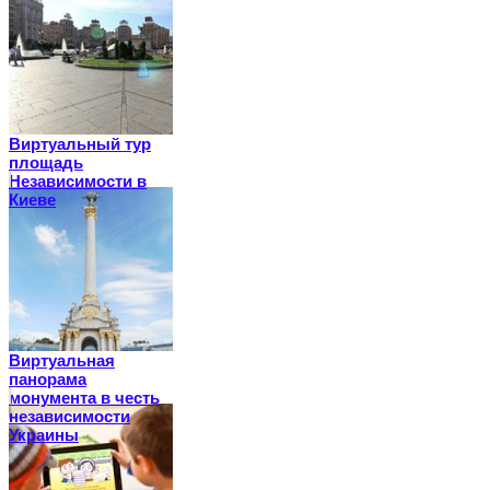
Виртуальный тур
площадь
Независимости в
Киеве
Виртуальная
панорама
монумента в честь
независимости
Украины