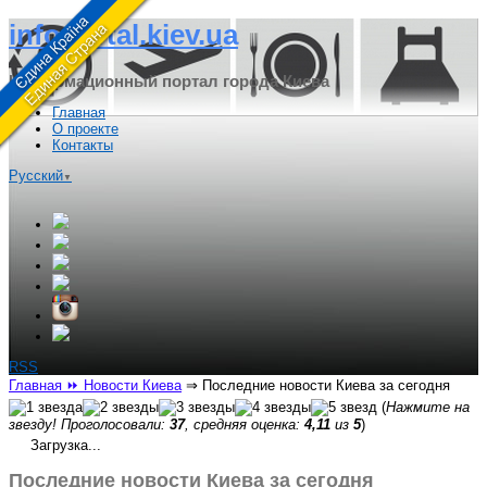
infoportal.kiev.ua
Информационный портал города Киева
Главная
О проекте
Контакты
Русский
▼
RSS
Главная
⏩ Новости Киева
⇒
Последние новости Киева за сегодня
(
Нажмите на
звезду! Проголосовали:
37
, средняя оценка:
4,11
из
5
)
Загрузка...
Последние новости Киева за сегодня