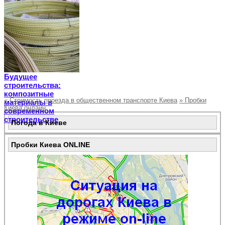
Будущее
строительства:
композитные
«
Стоимость проезда в общественном транспорте Киева
»
Пробки
материалы в
Киева онлайн
современном
строительстве
Погода в Киеве
Пробки Киева ONLINE