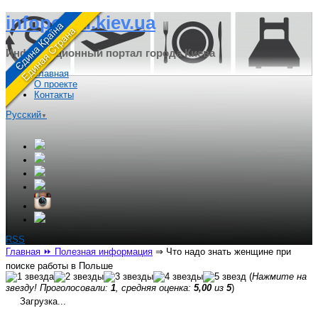
infoportal.kiev.ua
Информационный портал города Киева
Главная
О проекте
Контакты
Русский
▼
RSS
Главная
⏩ Полезная информация
⇒
Что надо знать женщине при
поиске работы в Польше
(
Нажмите на
звезду! Проголосовали:
1
, средняя оценка:
5,00
из
5
)
Загрузка...