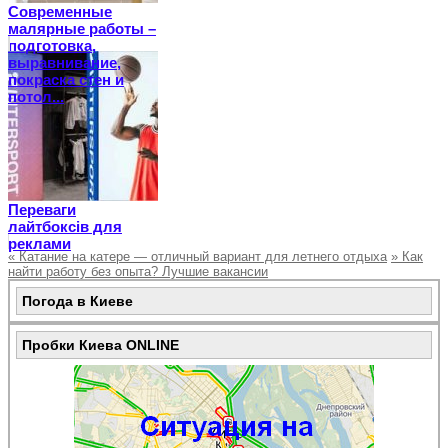
Современные
малярные работы –
подготовка,
выравнивание,
покраска стен и
потол...
Переваги
лайтбоксів для
реклами
«
Катание на катере — отличный вариант для летнего отдыха
»
Как
найти работу без опыта? Лучшие вакансии
Погода в Киеве
Пробки Киева ONLINE