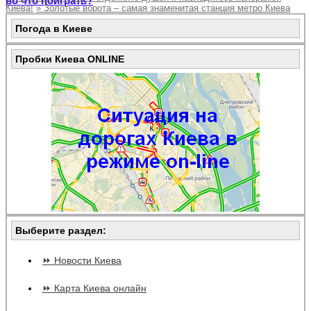
во что поиграть?
Киева!
»
Золотые ворота – самая знаменитая станция метро Киева
Погода в Киеве
Пробки Киева ONLINE
Выберите раздел:
⏩ Новости Киева
⏩ Карта Киева онлайн