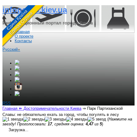
infoportal.kiev.ua
Информационный портал города Киева
Главная
О проекте
Контакты
Русский
▼
RSS
Главная
⏩ Достопримечательности Киева
⇒
Парк Партизанской
Славы: не обязательно ехать за город, чтобы погулять в лесу
(
Нажмите на
звезду! Проголосовали:
17
, средняя оценка:
4,47
из
5
)
Загрузка...