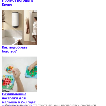
Прогноз погоды в
Киеве
Как подобрать
бойлер?
Развивающие
настолки для
малыша в 2–3 года:
«
Мариинскиий парк: отдохните душой и насладитесь панорамой