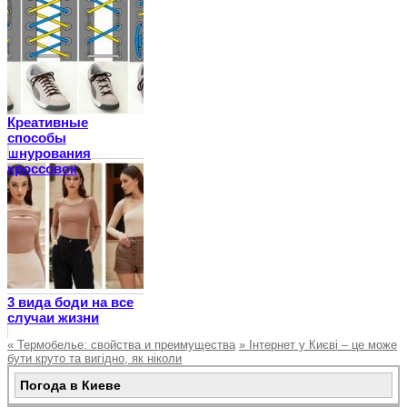
Креативные
способы
шнурования
кроссовок
3 вида боди на все
случаи жизни
«
Термобелье: свойства и преимущества
»
Інтернет у Києві – це може
бути круто та вигідно, як ніколи
Погода в Киеве