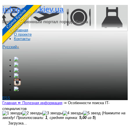
infoportal.kiev.ua
Информационный портал города Киева
Главная
О проекте
Контакты
Русский
▼
RSS
Главная
⏩ Полезная информация
⇒
Особенности поиска IT-
специалистов
(
Нажмите на
звезду! Проголосовали:
1
, средняя оценка:
5,00
из
5
)
Загрузка...