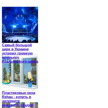
Самый большой
цирк в Украине
устроил громкую
премьеру
Итальянского цирка
Пластиковые окна
Rehau - купить в
интернете
недорого, скидки