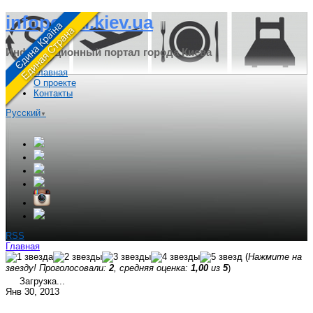
infoportal.kiev.ua
Информационный портал города Киева
Главная
О проекте
Контакты
Русский
▼
RSS
Главная
(
Нажмите на
звезду! Проголосовали:
2
, средняя оценка:
1,00
из
5
)
Загрузка...
Янв 30, 2013