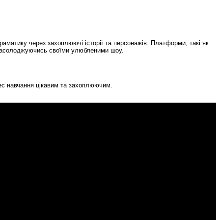
раматику через захоплюючі історії та персонажів. Платформи, такі як
я, насолоджуючись своїми улюбленими шоу.
цес навчання цікавим та захоплюючим.