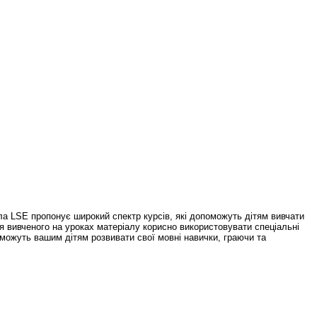
ла LSE пропонує широкий спектр курсів, які допоможуть дітям вивчати
ння вивченого на уроках матеріалу корисно використовувати спеціальні
можуть вашим дітям розвивати свої мовні навички, граючи та