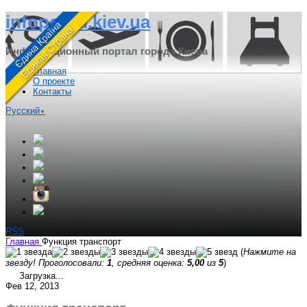
infoportal.kiev.ua
Информационный портал города Киева
Главная
О проекте
Контакты
Русский
▼
RSS
Главная
Функция транспорт
(
Нажмите на
звезду! Проголосовали:
1
, средняя оценка:
5,00
из
5
)
Загрузка...
Фев 12, 2013