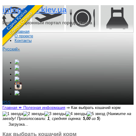
infoportal.kiev.ua
Информационный портал города Киева
Главная
О проекте
Контакты
Русский
▼
RSS
Главная
⏩ Полезная информация
⇒
Как выбрать кошачий корм
(
Нажмите на
звезду! Проголосовали:
1
, средняя оценка:
5,00
из
5
)
Загрузка...
Как выбрать кошачий корм