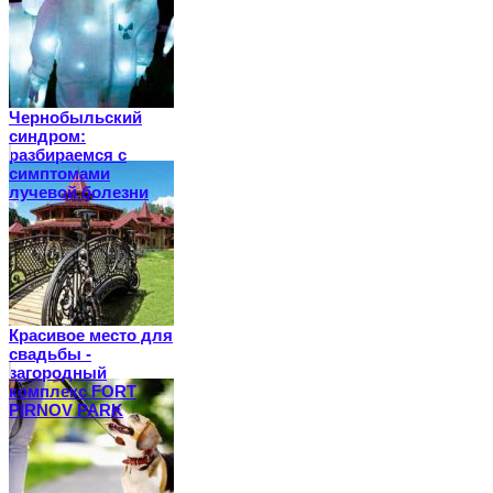
Чернобыльский
синдром:
разбираемся с
симптомами
лучевой болезни
Красивое место для
свадьбы -
загородный
комплекс FORT
PIRNOV PARK