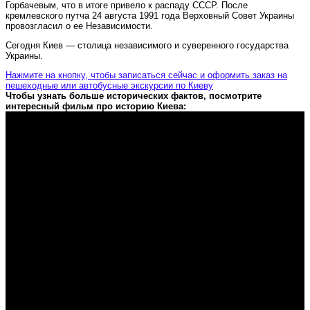
Горбачевым, что в итоге привело к распаду СССР. После
кремлевского путча 24 августа 1991 года Верховный Совет Украины
провозгласил о ее Независимости.
Сегодня Киев — столица независимого и суверенного государства
Украины.
Нажмите на кнопку, чтобы записаться сейчас и оформить заказ на
пешеходные или автобусные экскурсии по Киеву
Чтобы узнать больше исторических фактов, посмотрите
интересный фильм про историю Киева: