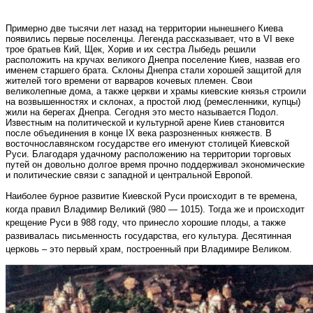
Примерно две тысячи лет назад на территории нынешнего Киева
появились первые поселенцы. Легенда рассказывает, что в VI веке
трое братьев Кий, Щек, Хорив и их сестра Лыбедь решили
расположить на кручах великого Днепра поселение Киев, назвав его
именем старшего брата. Склоны Днепра стали хорошей защитой для
жителей того времени от варваров кочевых племен. Свои
великолепные дома, а также церкви и храмы киевские князья строили
на возвышенностях и склонах, а простой люд (ремесленники, купцы)
жили на берегах Днепра. Сегодня это место называется Подол.
Известным на политической и культурной арене Киев становится
после объединения в конце IX века разрозненных княжеств. В
восточнославянском государстве его именуют столицей Киевской
Руси. Благодаря удачному расположению на территории торговых
путей он довольно долгое время прочно поддерживал экономические
и политические связи с западной и центральной Европой.
Наиболее бурное развитие Киевской Руси происходит в те времена,
когда правил Владимир Великий (980 — 1015). Тогда же и происходит
крещение Руси в 988 году, что принесло хорошие плоды, а также
развивалась письменность государства, его культура. Десятинная
церковь – это первый храм, построенный при Владимире Великом.