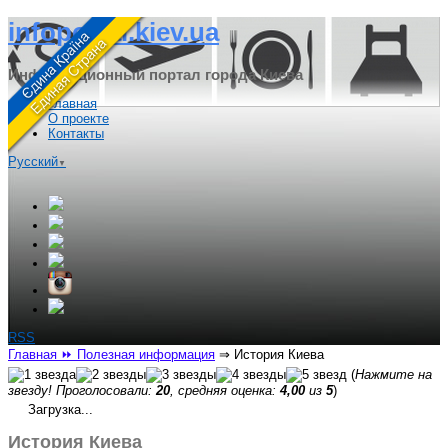
infoportal.kiev.ua
Информационный портал города Киева
Главная
О проекте
Контакты
Русский
▼
RSS
Главная
⏩ Полезная информация
⇒
История Киева
(
Нажмите на
звезду! Проголосовали:
20
, средняя оценка:
4,00
из
5
)
Загрузка...
История Киева