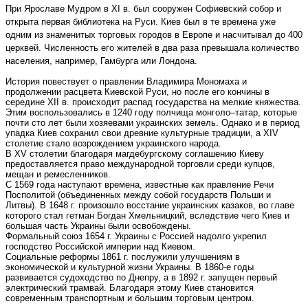
При Ярославе Мудром в XI в. был сооружен Софиевский собор и
открыта первая библиотека на Руси. Киев был в те времена уже
одним из знаменитых торговых городов в Европе и насчитывал до 400
церквей. Численность его жителей в два раза превышала количество
населения, например, Гамбурга или Лондона.
История повествует о правлении Владимира Мономаха и
продолжении расцвета Киевской Руси, но после его кончины в
середине XII в. происходит распад государства на мелкие княжества.
Этим воспользовались в 1240 году полчища монголо–татар, которые
почти сто лет были хозяевами украинских земель. Однако и в период
упадка Киев сохранил свои древние культурные традиции, а XIV
столетие стало возрождением украинского народа.
В XV столетии благодаря магдебургскому соглашению Киеву
предоставляется право международной торговли среди купцов,
мещан и ремесленников.
С 1569 года наступают времена, известные как правление Речи
Посполитой (объединенных между собой государств Польши и
Литвы). В 1648 г. произошло восстание украинских казаков, во главе
которого стал гетман Богдан Хмельницкий, вследствие чего Киев и
большая часть Украины были освобождены.
Формальный союз 1654 г. Украины с Россией надолго укрепил
господство Российской империи над Киевом.
Социальные реформы 1861 г. послужили улучшениям в
экономической и культурной жизни Украины. В 1860-е годы
развивается судоходство по Днепру, а в 1892 г. запущен первый
электрический трамвай. Благодаря этому Киев становится
современным транспортным и большим торговым центром.