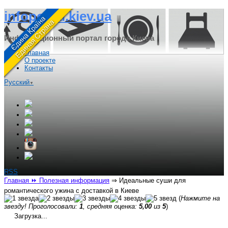
infoportal.kiev.ua
Информационный портал города Киева
Главная
О проекте
Контакты
Русский
▼
RSS
Главная
⏩ Полезная информация
⇒
Идеальные суши для
романтического ужина с доставкой в Киеве
(
Нажмите на
звезду! Проголосовали:
1
, средняя оценка:
5,00
из
5
)
Загрузка...