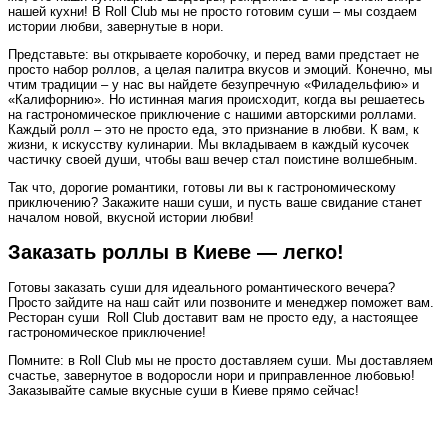
нашей кухни! В Roll Club мы не просто готовим суши – мы создаем
истории любви, завернутые в нори.
Представьте: вы открываете коробочку, и перед вами предстает не
просто набор роллов, а целая палитра вкусов и эмоций. Конечно, мы
чтим традиции – у нас вы найдете безупречную «Филадельфию» и
«Калифорнию». Но истинная магия происходит, когда вы решаетесь
на гастрономическое приключение с нашими авторскими роллами.
Каждый ролл – это не просто еда, это признание в любви. К вам, к
жизни, к искусству кулинарии. Мы вкладываем в каждый кусочек
частичку своей души, чтобы ваш вечер стал поистине волшебным.
Так что, дорогие романтики, готовы ли вы к гастрономическому
приключению? Закажите наши суши, и пусть ваше свидание станет
началом новой, вкусной истории любви!
Заказать роллы в Киеве — легко!
Готовы заказать суши для идеального романтического вечера?
Просто зайдите на наш сайт или позвоните и менеджер поможет вам.
Ресторан суши Roll Club доставит вам не просто еду, а настоящее
гастрономическое приключение!
Помните: в Roll Club мы не просто доставляем суши. Мы доставляем
счастье, завернутое в водоросли нори и приправленное любовью!
Заказывайте самые вкусные суши в Киеве прямо сейчас!