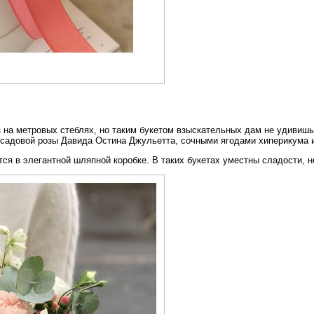
з на метровых стеблях, но таким букетом взыскательных дам не удивишь
садовой розы Давида Остина Джульетта, сочными ягодами хиперикума и
ся в элегантной шляпной коробке. В таких букетах уместны сладости, н