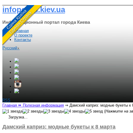
infoportal.kiev.ua
Информационный портал города Киева
Главная
О проекте
Контакты
Русский
▼
RSS
Главная
⏩ Полезная информация
⇒
Дамский каприз: модные букеты к 
(
Нажмите на зв
Загрузка...
Дамский каприз: модные букеты к 8 марта