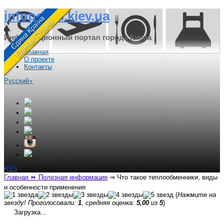
infoportal.kiev.ua
Информационный портал города Киева
Главная
О проекте
Контакты
Русский
▼
RSS
Главная
⏩ Полезная информация
⇒
Что такое теплообменники, виды
и особенности применения
(
Нажмите на
звезду! Проголосовали:
1
, средняя оценка:
5,00
из
5
)
Загрузка...