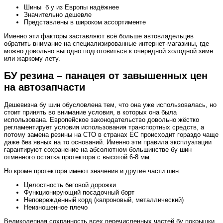
Шины б у из Европы надёжнее
Значительно дешевле
Представлены в широком ассортименте
Именно эти факторы заставляют всё больше автовладельцев
обратить внимание на специализированные интернет-магазины, где
можно довольно выгодно подготовиться к очередной холодной зиме
или жаркому лету.
БУ резина – панацея от завышенных цен
на автозапчасти
Дешевизна бу шин обусловлена тем, что она уже использовалась, но
стоит принять во внимание условия, в которых она была
использована. Европейское законодательство довольно жёстко
регламентирует условия использования транспортных средств, а
потому замена резины на СТО в странах ЕС происходит гораздо чаще
даже без явных на то оснований. Именно эти правила эксплуатации
гарантируют сохранение на абсолютном большинстве бу шин
отменного остатка протектора с высотой 6-8 мм.
Но кроме протектора имеют значения и другие части шин:
Целостность беговой дорожки
Функционирующий посадочный борт
Неповреждённый корд (капроновый, металлический)
Неизношенное плечо
Великолепная сохранность всех перечисленных частей бу покрышки