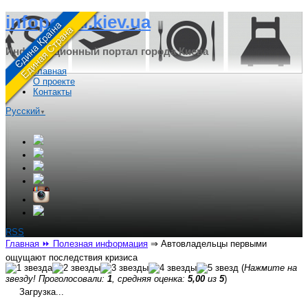
infoportal.kiev.ua
Информационный портал города Киева
Главная
О проекте
Контакты
Русский
▼
RSS
Главная
⏩ Полезная информация
⇒
Автовладельцы первыми
ощущают последствия кризиса
(
Нажмите на
звезду! Проголосовали:
1
, средняя оценка:
5,00
из
5
)
Загрузка...