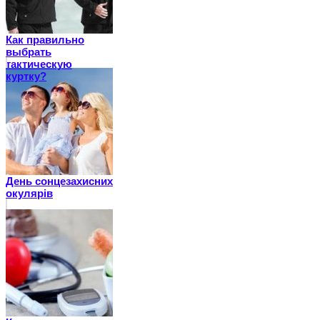
Как правильно
выбрать
тактическую
куртку?
День сонцезахисних
окулярів