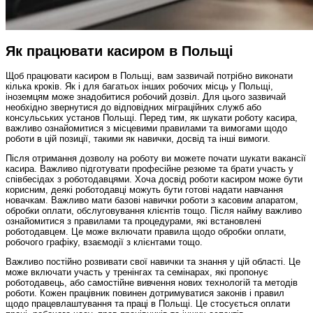
Як працювати касиром в Польщі
Щоб працювати касиром в Польщі, вам зазвичай потрібно виконати
кілька кроків. Як і для багатьох інших робочих місць у Польщі,
іноземцям може знадобитися робочий дозвіл. Для цього зазвичай
необхідно звернутися до відповідних міграційних служб або
консульських установ Польщі. Перед тим, як шукати роботу касира,
важливо ознайомитися з місцевими правилами та вимогами щодо
роботи в цій позиції, такими як навички, досвід та інші вимоги.
Після отримання дозволу на роботу ви можете почати шукати вакансії
касира. Важливо підготувати професійне резюме та брати участь у
співбесідах з роботодавцями. Хоча досвід роботи касиром може бути
корисним, деякі роботодавці можуть бути готові надати навчання
новачкам. Важливо мати базові навички роботи з касовим апаратом,
обробки оплати, обслуговування клієнтів тощо. Після найму важливо
ознайомитися з правилами та процедурами, які встановлені
роботодавцем. Це може включати правила щодо обробки оплати,
робочого графіку, взаємодії з клієнтами тощо.
Важливо постійно розвивати свої навички та знання у цій області. Це
може включати участь у тренінгах та семінарах, які пропонує
роботодавець, або самостійне вивчення нових технологій та методів
роботи. Кожен працівник повинен дотримуватися законів і правил
щодо працевлаштування та праці в Польщі. Це стосується оплати