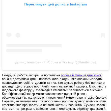
Переглянути цей допис в Instagram
Допис, поширений Робота в Польщі (@flambir.ua)
По-друге, робота касира це популярна
робота в Польщі для жінок
і
вона є доступною для широкого кола людей, включаючи молодих
працездатних осіб, студентів та тих, хто шукає роботу без великого
досвіду. Це створює постійний попит на вакансії касирів. Важливість
людського фактору у взаємодії з клієнтами залишається високою.
Кваліфікований касир може забезпечити високий рівень
обслуговування, підтримуючи позитивний імідж та репутацію бренду.
Нарешті, автоматизація і технологічний прогрес дозволяють касирам
ефективніше працювати, а не замінюють їх повністю. Сучасні касові
системи та програмне забезпечення полегшують обробку транзакцій,