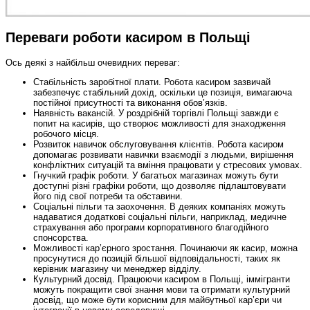
Переваги роботи касиром в Польщі
Ось деякі з найбільш очевидних переваг:
Стабільність заробітної плати. Робота касиром зазвичай
забезпечує стабільний дохід, оскільки це позиція, вимагаюча
постійної присутності та виконання обов’язків.
Наявність вакансій. У роздрібній торгівлі Польщі завжди є
попит на касирів, що створює можливості для знаходження
робочого місця.
Розвиток навичок обслуговування клієнтів. Робота касиром
допомагає розвивати навички взаємодії з людьми, вирішення
конфліктних ситуацій та вміння працювати у стресових умовах.
Гнучкий графік роботи. У багатьох магазинах можуть бути
доступні різні графіки роботи, що дозволяє підлаштовувати
його під свої потреби та обставини.
Соціальні пільги та заохочення. В деяких компаніях можуть
надаватися додаткові соціальні пільги, наприклад, медичне
страхування або програми корпоративного благодійного
спонсорства.
Можливості кар’єрного зростання. Починаючи як касир, можна
просунутися до позицій більшої відповідальності, таких як
керівник магазину чи менеджер відділу.
Культурний досвід. Працюючи касиром в Польщі, іммігранти
можуть покращити свої знання мови та отримати культурний
досвід, що може бути корисним для майбутньої кар’єри чи