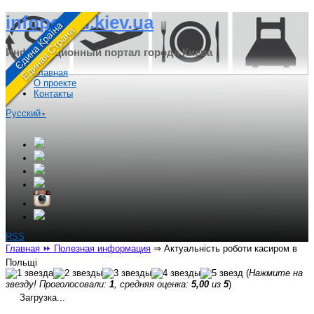
infoportal.kiev.ua
Информационный портал города Киева
Главная
О проекте
Контакты
Русский
▼
RSS
Главная
⏩ Полезная информация
⇒
Актуальність роботи касиром в
Польщі
(
Нажмите на
звезду! Проголосовали:
1
, средняя оценка:
5,00
из
5
)
Загрузка...