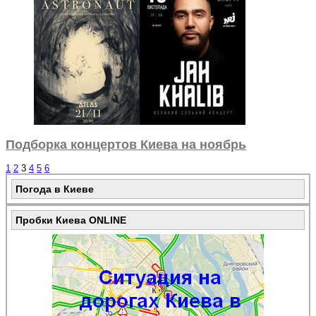
Подборка концертов Киева на ноябрь
1
2
3
4
5
6
Погода в Киеве
Пробки Киева ONLINE