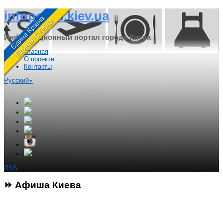
infoportal.kiev.ua
Информационный портал города Киева
Главная
О проекте
Контакты
Русский
▼
RSS
⏩ Афиша Киева